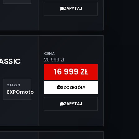
ZAPYTAJ
CENA
ASSIC
20 999 zł
16 999 ZŁ
SALON
SZCZEGÓŁY
EXPOmoto
ZAPYTAJ