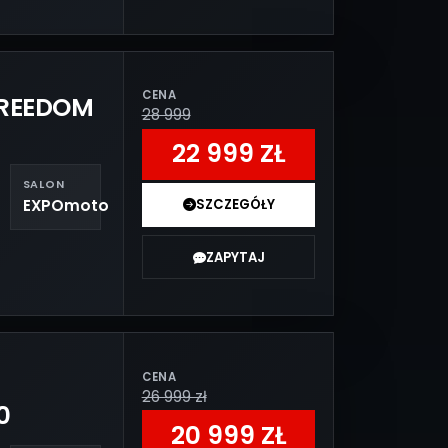
CENA
FREEDOM
28 999
22 999 ZŁ
SALON
EXPOmoto
SZCZEGÓŁY
ZAPYTAJ
CENA
26 999 zł
0
20 999 ZŁ