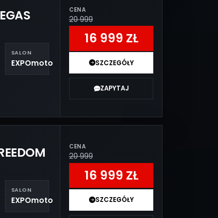
CENA
VEGAS
20 999
16 999 ZŁ
SALON
EXPOmoto
SZCZEGÓŁY
ZAPYTAJ
CENA
FREEDOM
20 999
16 999 ZŁ
SALON
EXPOmoto
SZCZEGÓŁY