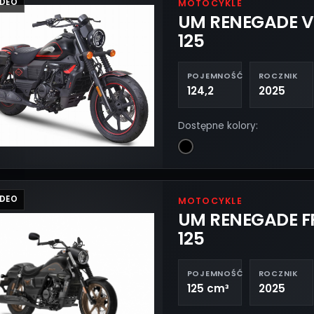
IDEO
MOTOCYKLE
UM RENEGADE 
125
POJEMNOŚĆ
ROCZNIK
124,2
2025
Dostępne kolory:
IDEO
MOTOCYKLE
UM RENEGADE 
125
POJEMNOŚĆ
ROCZNIK
125 cm³
2025