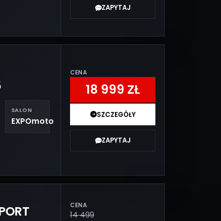
ZAPYTAJ
CENA
5
18 999 ZŁ
SALON
SZCZEGÓŁY
EXPOmoto
ZAPYTAJ
CENA
PORT
14 499