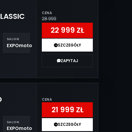
CENA
LASSIC
28 999
22 999 ZŁ
SALON
EXPOmoto
SZCZEGÓŁY
ZAPYTAJ
O
CENA
E
21 999 ZŁ
SALON
SZCZEGÓŁY
EXPOmoto