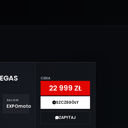
VEGAS
CENA
22 999 ZŁ
SALON
SZCZEGÓŁY
EXPOmoto
ZAPYTAJ