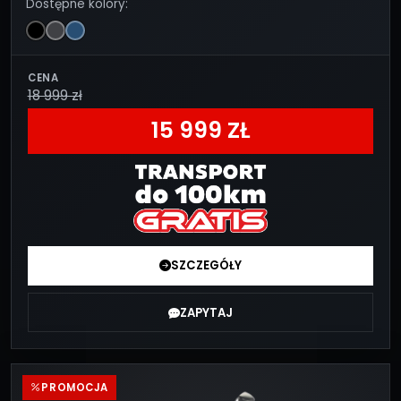
Dostępne kolory:
CENA
18 999 zł
15 999 ZŁ
SZCZEGÓŁY
ZAPYTAJ
PROMOCJA